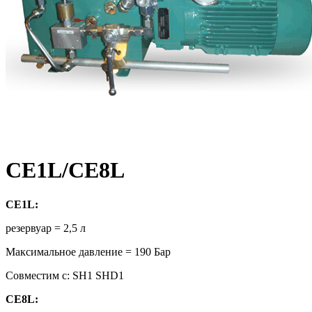
CE1L/CE8L
CE1L:
резервуар = 2,5 л
Максимальное давление = 190 Бар
Совместим с: SH1 SHD1
CE
8L
: