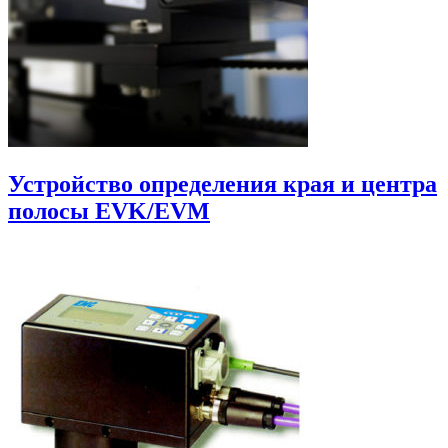
Устройство определения края и центра
полосы EVK/EVM