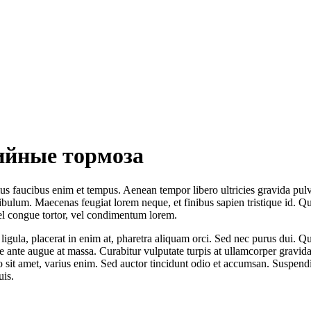
ийные тормоза
s faucibus enim et tempus. Aenean tempor libero ultricies gravida pulvi
ibulum. Maecenas feugiat lorem neque, et finibus sapien tristique id. 
el congue tortor, vel condimentum lorem.
igula, placerat in enim at, pharetra aliquam orci. Sed nec purus dui. Q
nare ante augue at massa. Curabitur vulputate turpis at ullamcorper gr
sto sit amet, varius enim. Sed auctor tincidunt odio et accumsan. Suspen
uis.