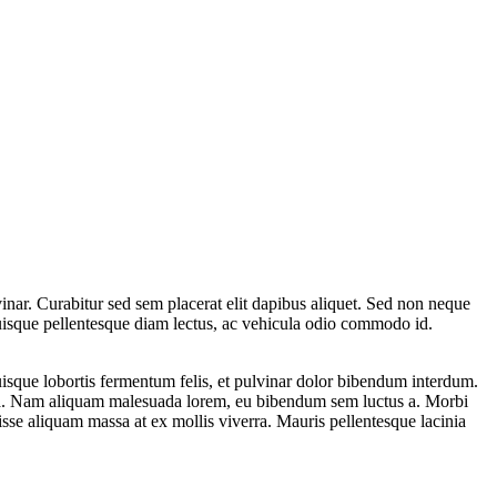
nar. Curabitur sed sem placerat elit dapibus aliquet. Sed non neque
Quisque pellentesque diam lectus, ac vehicula odio commodo id.
uisque lobortis fermentum felis, et pulvinar dolor bibendum interdum.
avida. Nam aliquam malesuada lorem, eu bibendum sem luctus a. Morbi
disse aliquam massa at ex mollis viverra. Mauris pellentesque lacinia